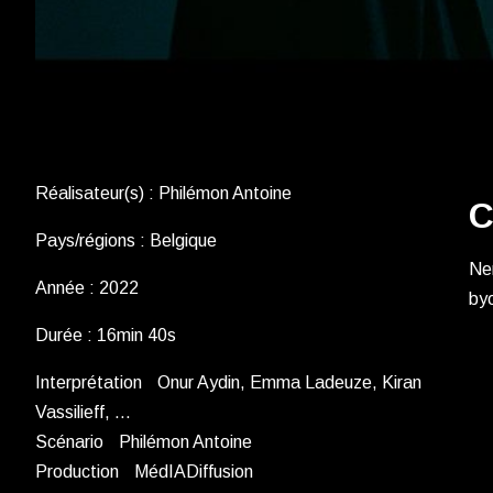
Réalisateur(s) : Philémon Antoine
C
Pays/régions : Belgique
Nem
Année : 2022
byo
Durée : 16min 40s
Interprétation Onur Aydin, Emma Ladeuze, Kiran
Vassilieff, …
Scénario Philémon Antoine
Production MédIADiffusion