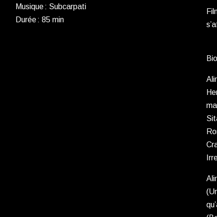
Musique : Subcarpati
Fil
Durée : 85 min
s’a
Bi
Ali
Her
mai
Sit
Rom
Cra
Irr
Ali
(Un
qu’