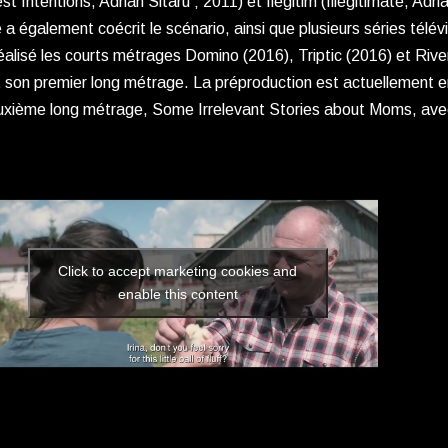
st Intentions, Adrian Sitaru ; 2011) et Ilegitim (Illegitimate, Adri
e a également coécrit le scénario, ainsi que plusieurs séries tél
éalisé les courts métrages Domino (2016), Triptic (2016) et Rive
 son premier long métrage. La préproduction est actuellement e
uxième long métrage, Some Irrelevant Stories about Moms, ave
Click to accept marketing cookies and
enable this content