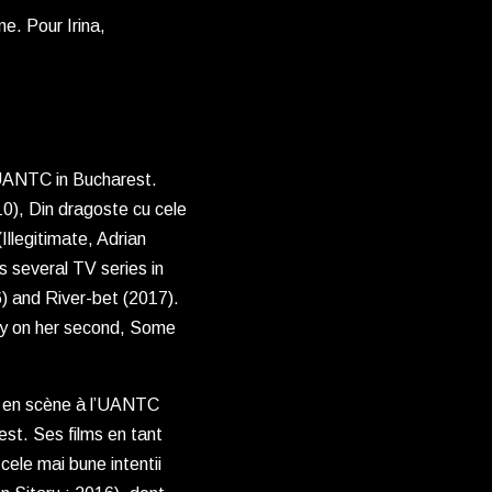
ne. Pour Irina,
e UANTC in Bucharest.
010), Din dragoste cu cele
(Illegitimate, Adrian
s several TV series in
) and River-bet (2017).
rway on her second, Some
se en scène à l’UANTC
est. Ses films en tant
cele mai bune intentii