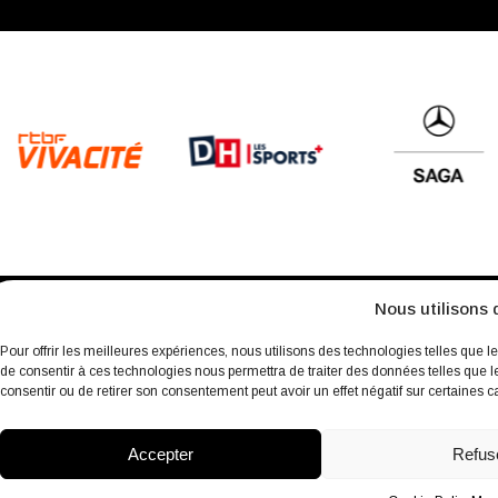
Nous utilisons 
À propos
Archives
Charte environnementale
Politique de 
Pour offrir les meilleures expériences, nous utilisons des technologies telles que l
de consentir à ces technologies nous permettra de traiter des données telles que l
consentir ou de retirer son consentement peut avoir un effet négatif sur certaines ca
fb
Insta
Linkedin
Youtube
Twitter
Accepter
Refus