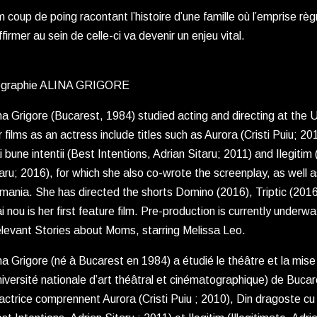
m coup de poing racontant l’histoire d’une famille où l’emprise règ
ffirmer au sein de celle-ci va devenir un enjeu vital.
ographie ALINA GRIGORE
na Grigore (Bucarest, 1984) studied acting and directing at th
 films as an actress include titles such as Aurora (Cristi Puiu; 2
 bune intentii (Best Intentions, Adrian Sitaru; 2011) and Ilegitim 
aru; 2016), for which she also co-wrote the screenplay, as well a
ania. She has directed the shorts Domino (2016), Triptic (2016
i nou is her first feature film. Pre-production is currently unde
elevant Stories about Moms, starring Melissa Leo.
na Grigore (né à Bucarest en 1984) a étudié le théâtre et la mi
iversité nationale d’art théâtral et cinématographique) de Bucar
actrice comprennent Aurora (Cristi Puiu ; 2010), Din dragoste cu 