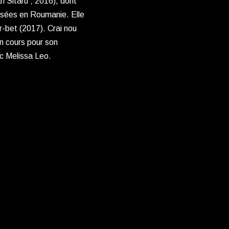
an Sitaru ; 2016), dont
évisées en Roumanie. Elle
r-bet (2017). Crai nou
n cours pour son
c Melissa Leo.