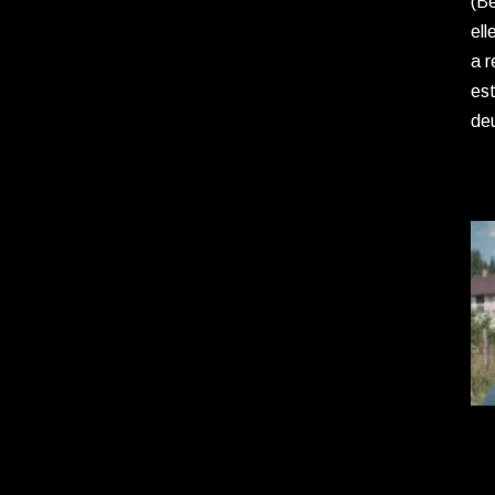
(Be
ell
a r
est
de