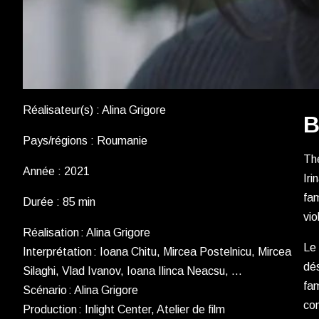
Réalisateur(s) : Alina Grigore
B
Pays/régions : Roumanie
The
Année : 2021
Iri
fam
Durée : 85 min
vio
Réalisation : Alina Grigore
Le 
Interprétation : Ioana Chitu, Mircea Postelnicu, Mircea
dés
Silaghi, Vlad Ivanov, Ioana Ilinca Neacsu, …
fam
Scénario : Alina Grigore
com
Production : Inlight Center, Atelier de film