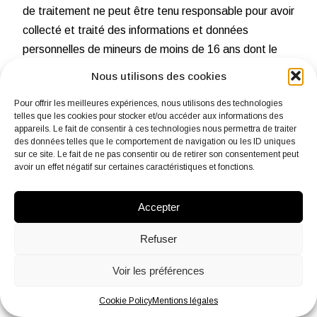
de traitement ne peut être tenu responsable pour avoir
collecté et traité des informations et données
personnelles de mineurs de moins de 16 ans dont le
consentement n’est pas effectivement couvert par
Nous utilisons des cookies
celui de leurs parents légaux ou pour des données
Pour offrir les meilleures expériences, nous utilisons des technologies
incorrectes -notamment concernant l’âge- introduites
telles que les cookies pour stocker et/ou accéder aux informations des
par des mineurs. En aucun cas, des données
appareils. Le fait de consentir à ces technologies nous permettra de traiter
des données telles que le comportement de navigation ou les ID uniques
personnelles ne seront traitées par le Responsable de
sur ce site. Le fait de ne pas consentir ou de retirer son consentement peut
traitement si l’Utilisateur précise qu’il est âgé de moins
avoir un effet négatif sur certaines caractéristiques et fonctions.
de 16 ans.
Accepter
le Festival de Mons n’est pas responsable de la perte,
de la corruption ou du vol de données personnelles
Refuser
causés notamment par la présence de virus ou suite à
Voir les préférences
des attaques informatiques.
12. Sécurité
Cookie Policy
Mentions légales