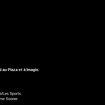
 au Plaza et à Imagix.
e/Les Sports.
orme Sooner.