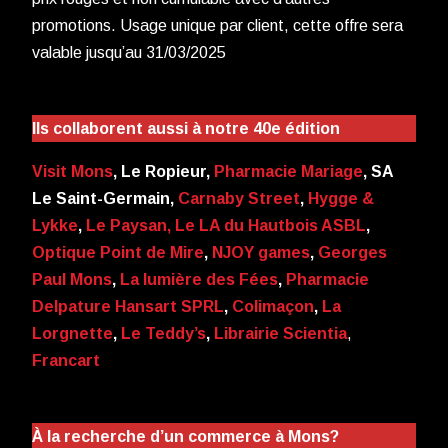
promotions. Usage unique par client, cette offre sera
valable jusqu’au 31/03/2025
Ils collaborent aussi à notre 40e édition
Visit Mons
, Le Ropieur,
Pharmacie Mariage
, SA
Le Saint-Germain,
Carnaby Street
,
Hygge &
Lykke
,
Le Paysan,
Le LA du Hautbois ASBL
,
Optique Point de Mire
,
NJOY games
,
Georges
Paul Mons
,
La lumière des Fées
,
Pharmacie
Delpature Hansart SPRL
,
Colimaçon
,
La
Lorgnette
,
Le Teddy’s
,
Librairie Scientia
,
Francart
À la recherche d’un commerce à Mons?