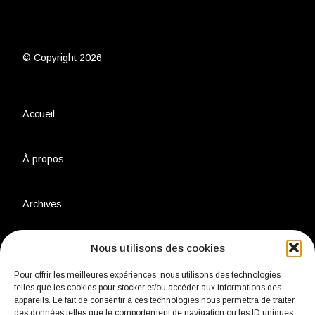
© Copyright 2026
Accueil
À propos
Archives
Nous utilisons des cookies
Charte environnementale
Pour offrir les meilleures expériences, nous utilisons des technologies
telles que les cookies pour stocker et/ou accéder aux informations des
Politique de confidentialité
appareils. Le fait de consentir à ces technologies nous permettra de traiter
des données telles que le comportement de navigation ou les ID uniques