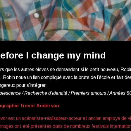
efore I change my mind
rs que les autres élèves se demandent si le petit nouveau, Robi
le, Robin noue un lien compliqué avec la brute de l’école et fait de
gereux pour s’intégrer.
olescence / Recherche d’identité / Premiers amours / Années 8
ographie Trevor Anderson
vor est un scénariste-réalisateur-acteur et ancien employé de v
rages ont été présentés dans de nombreux festivals internation