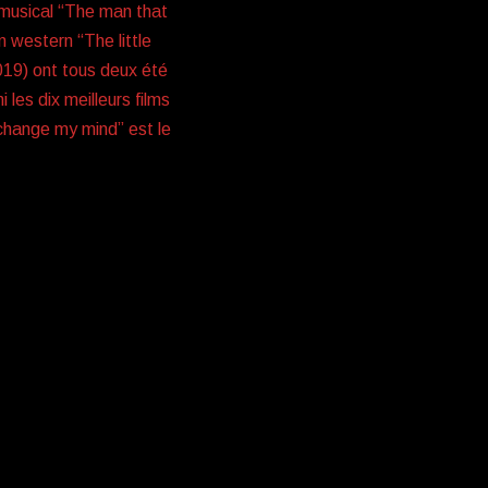
m musical “The man that
 western “The little
2019) ont tous deux été
es dix meilleurs films
I change my mind” est le