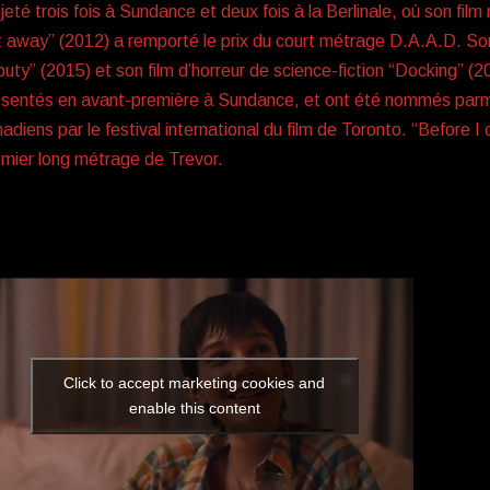
jeté trois fois à Sundance et deux fois à la Berlinale, où son fil
 away” (2012) a remporté le prix du court métrage D.A.A.D. Son
uty” (2015) et son film d’horreur de science-fiction “Docking” (
sentés en avant-première à Sundance, et ont été nommés parmi l
adiens par le festival international du film de Toronto. “Before 
mier long métrage de Trevor.
Click to accept marketing cookies and
enable this content