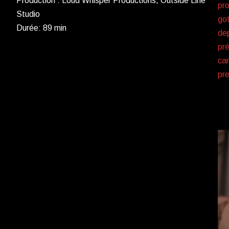
Production : Loud Whisper Productions, Outside Line
pro
Studio
got
Durée: 89 min
dep
pré
can
pre