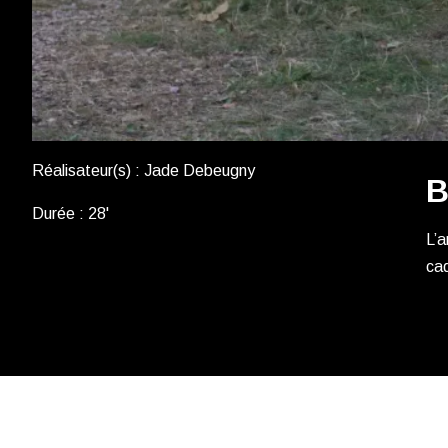
Réalisateur(s) : Jade Debeugny
B
Durée : 28'
L’a
cad