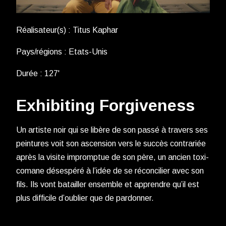
Réalisateur(s) : Titus Kaphar
Pays/régions : Etats-Unis
Durée : 127'
Exhibiting Forgiveness
Un artiste noir qui se libère de son pas­sé à tra­vers ses
pein­tures voit son ascen­sion vers le suc­cès contra­riée
après la visite impromp­tue de son père, un ancien toxi­
co­mane déses­pé­ré à l’idée de se récon­ci­lier avec son
fils. Ils vont batailler ensemble et apprendre qu’il est
plus dif­fi­cile d’oublier que de pardonner.