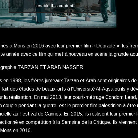
enable this content
més à Mons en 2016 avec leur premier film « Dégradé », les frè
te année avec ce film qui met à nouveau en scène la grande ac
ographie TARZAN ET ARAB NASSER
 en 1988, les frères jumeaux Tarzan et Arab sont originaires de
 fait des études de beaux-arts à l’Université Al-Aqsa où ils y dé
r la réalisation. En mai 2013, leur court-métrage Condom Lead, q
n couple pendant la guerre, est le premier film palestinien à êtr
icielle au Festival de Cannes. En 2015, ils réalisent leur premie
ectionné en compétition à la Semaine de la Critique. Ils viennent
 Mons en 2016.