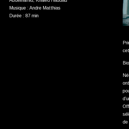
Abdelhamid, Khaled Haddad
Musique : Andre Matthias
Durée : 87 min
Pri
cet
Bi
Nés
ont
pou
d’u
Off
sél
de