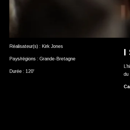
Réalisateur(s) : Kirk Jones
I
Pays/régions : Grande-Bretagne
L’h
Durée : 120'
du 
Ca