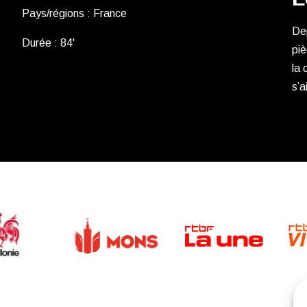
Pays/régions : France
Dep
Durée : 84'
piè
la 
s’