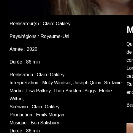
Réalisateur(s) : Claire Oakley
M
Pays/régions : Royaume-Uni
Qua
Année : 2020
de 
con
Durée : 86 min
Lor
Réalisation : Claire Oakley
cet
Interprétation : Molly Windsor, Joseph Quinn, Stefanie
Rut
Martini, Lisa Palfrey, Theo Barklem-Biggs, Elodie
enc
Wilton, …
Ba
Scénario : Claire Oakley
Production : Emily Morgan
Musique : Ben Salisbury
Durée : 86 min