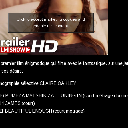
Click to accept marketing cookies and
enable this content
premier film énigmatique qui flirte avec le fantastique, sur une 
 ses désirs.
lmographie sélective CLAIRE OAKLEY
16 PUMEZA MATSHIKIZA : TUNING IN (court métrage docume
14 JAMES (court)
11 BEAUTIFUL ENOUGH (court métrage)