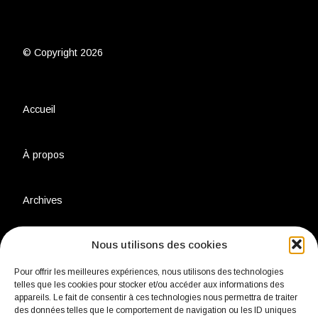
© Copyright 2026
Accueil
À propos
Archives
Nous utilisons des cookies
Charte environnementale
Pour offrir les meilleures expériences, nous utilisons des technologies
telles que les cookies pour stocker et/ou accéder aux informations des
Politique de confidentialité
appareils. Le fait de consentir à ces technologies nous permettra de traiter
des données telles que le comportement de navigation ou les ID uniques