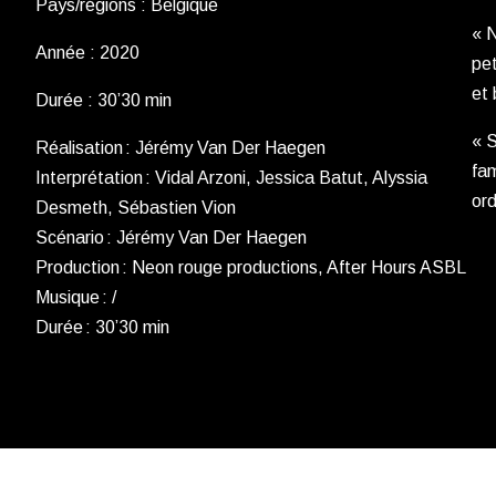
Pays/régions : Belgique
« N
Année : 2020
pet
et 
Durée : 30’30 min
« S
Réalisation : Jérémy Van Der Haegen
fam
Interprétation : Vidal Arzoni, Jessica Batut, Alyssia
ord
Desmeth, Sébastien Vion
Scénario : Jérémy Van Der Haegen
Production : Neon rouge productions, After Hours ASBL
Musique : /
Durée : 30’30 min