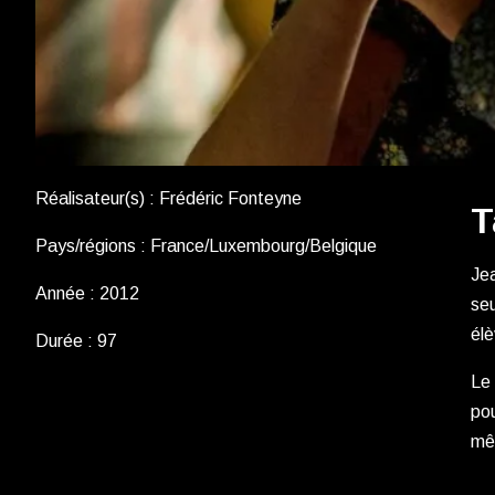
Réalisateur(s) : Frédéric Fonteyne
T
Pays/régions : France/Luxembourg/Belgique
Jea
Année : 2012
seu
élè
Durée : 97
Le 
pou
mê