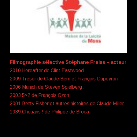
Filmographie sélective Stéphane Freiss – acteur
2010 Hereafter de Clint Eastwood
2009 Trésor de Claude Berri et François Dupeyron
2006 Munich de Steven Spielberg :
2003 5×2 de François Ozon
2001 Betty Fisher et autres histoires de Claude Miller
1989 Chouans ! de Philippe de Broca