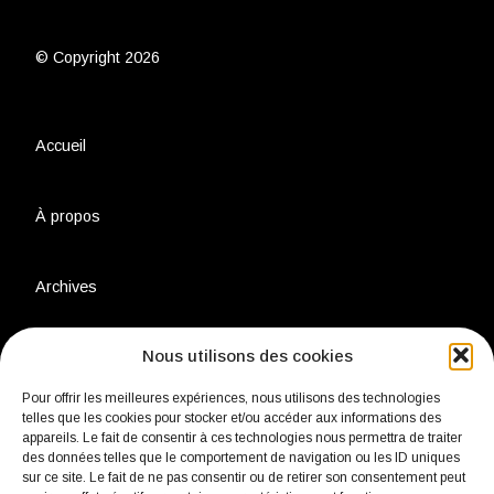
© Copyright 2026
Accueil
À propos
Archives
Nous utilisons des cookies
Charte environnementale
Pour offrir les meilleures expériences, nous utilisons des technologies
telles que les cookies pour stocker et/ou accéder aux informations des
Politique de confidentialité
appareils. Le fait de consentir à ces technologies nous permettra de traiter
des données telles que le comportement de navigation ou les ID uniques
sur ce site. Le fait de ne pas consentir ou de retirer son consentement peut