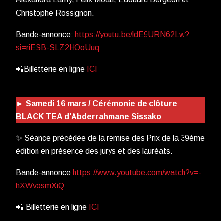
Christophe Rossignon.
Bande-annonce:
https://youtu.be/ldE9URN62Lw?
si=riESB-SLZ2HOoUuq
📲Billetterie en ligne
ICI
► Samedi 16 mars / Cérémonie de clôture
BLACK TEA d’Abderrahmane Sissako
✨ Séance précédée de la remise des Prix de la 39ème
édition en présence des jurys et des lauréats.
Bande-annonce
https://www.youtube.com/watch?v=-
hXWvosmXiQ
📲 Billetterie en ligne
ICI