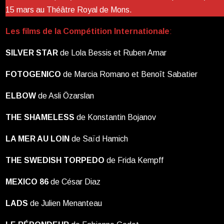
15 mars au Théâtre Royal de Mons.
Les films de la Compétition Internationale
:
SILVER STAR
de Lola Bessis et Ruben Amar
FOTOGENICO
de Marcia Romano et Benoît Sabatier
ELBOW
de Asli Özarslan
THE SHAMELESS
de Konstantin Bojanov
LA MER AU LOIN
de Saïd Hamich
THE SWEDISH TORPEDO
de Frida Kempff
MEXICO 86
de César Diaz
LADS
de Julien Menanteau