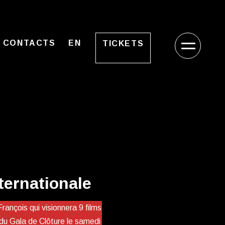
CONTACTS
EN
TICKETS
ternationale
rançois qui visionnera 9 films
s du Gala de Clôture le samedi