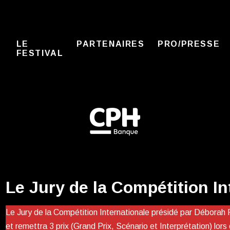
LE
PARTENAIRES
PRO/PRESSE
FESTIVAL
Le Jury de la Compétition In
Le Jury de la Compétition Internationale présidé par Déborah F
et remettra 3 prix (Grand Prix, Scénario et Interprétation) lor