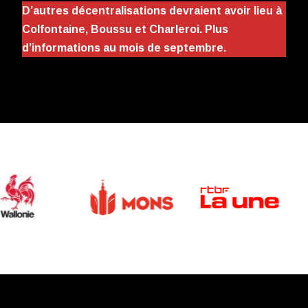
D’autres décentralisations devraient avoir lieu à
Colfontaine, Boussu et Charleroi. Plus
d’informations au mois de septembre.