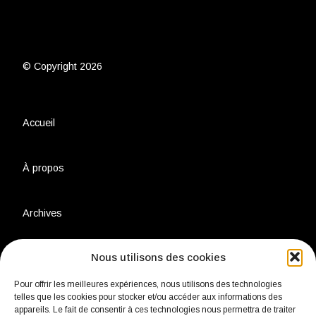
© Copyright 2026
Accueil
À propos
Archives
Nous utilisons des cookies
Charte environnementale
Pour offrir les meilleures expériences, nous utilisons des technologies
telles que les cookies pour stocker et/ou accéder aux informations des
Politique de confidentialité
appareils. Le fait de consentir à ces technologies nous permettra de traiter