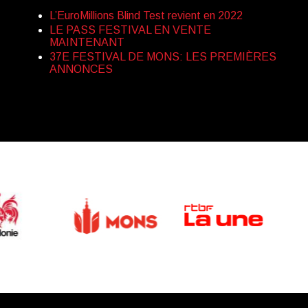
L’EuroMillions Blind Test revient en 2022
LE PASS FESTIVAL EN VENTE
MAINTENANT
37E FESTIVAL DE MONS: LES PREMIÈRES
ANNONCES