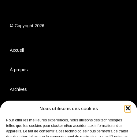
© Copyright 2026
Accueil
À propos
Archives
Nous utilisons des cookies
Charte environnementale
Pour offrir les meilleures expériences, nous utilisons des technologies
telles que les cookies pour stocker et/ou accéder aux informations des
Politique de confidentialité
appareils. Le fait de consentir à ces technologies nous permettra de traiter
des données telles que le comportement de navigation ou les ID uniques