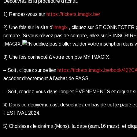
Découvrez ici la procédure d’achat.
1) Rendez-vous sur
https://tickets.imagix.be/
2) Une fois sur le site d’
Imagix
, cliquez sur SE CONNECTER p
compte. Si vous n’avez pas de compte, allez sur S’INSCRIRE
IMAGIX.
N’oubliez pas d’aller valider votre inscription dans 
3)
Une fois connecté à votre compte MY IMAGIX:
– Soit, cliquez sur ce lien
https://tickets.imagix.be/book/4
accéder directement à l’achat de PASS.
– Soit, rendez-vous dans l’onglet ÉVÉNEMENTS et cliquez
4) Dans ce deuxième cas, descendez en bas de cette page et 
FESTIVAL 2024.
5) Choisissez le cinéma (Mons), la date (sam.16 mars), et cliq