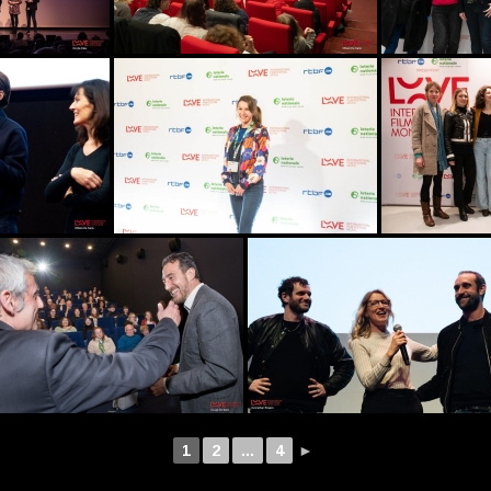
1
2
...
4
►