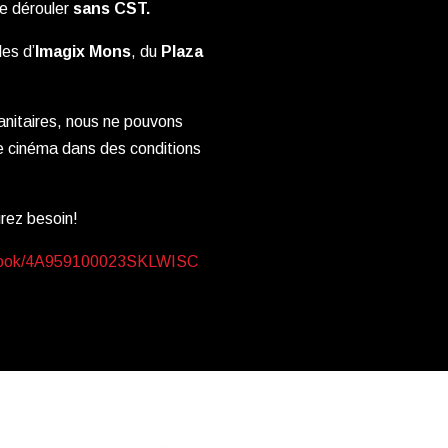
e dérouler
sans CST.
es d’
Imagix Mons
, du
Plaza
anitaires, nous ne pouvons
de cinéma dans des conditions
rez besoin!
be/book/4A959100023SKLWISC