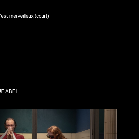
st merveilleux (court)
UE ABEL