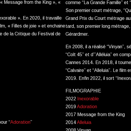
 » « Message from the King », «
comme “La Grande Famille” et “N
Son premier court métrage, “Qua
xorable ». En 2020, il travaille
Grand Prix du Court métrage au
lm, « Filles de joie » et enchaine
tard, son premier long métrage,
 de la Critique du Festival de
Gérardmer.
En 2008, il a réalisé “Vinyan”, s
“Colt 45” et d’”Alléluia” en comp
Cannes 2014. En 2018, il tourne 
“Calvaire” et “Alleluia”. Le film
2019. Enfin 2022, il sort “Inex
FILMOGRAPHIE
2022
Inexorable
2019
Adoration
2017 Message from the King
our “
Adoration
”
2014
Alleluia
2008 Vinyan