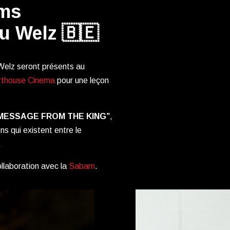
lms
u Welz 🇧🇪
 Welz seront présents au
rthouse Cinema
pour une leçon
MESSAGE FROM THE KING”
,
iens qui existent entre le
.
llaboration avec la
Sabam
.