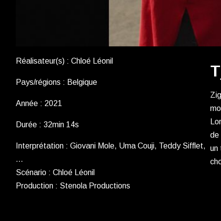
Réalisateur(s) : Chloé Léonil
T
Pays/régions : Belgique
Zig
Année : 2021
moi
Lor
Durée : 32min 14s
de 
Interprétation : Giovani Mole, Uma Couji, Teddy Sifflet,
un 
…
ch
Scénario : Chloé Léonil
Production : Stenola Productions