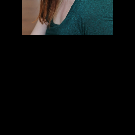
ACTRICE
Sortie de l’IAD section théâtre en 2000, Anne-Pascale
Clairembourg cultive l’éclectisme : elle passe de
Tchékhov à Maeterlinck, Shakespeare, Feydeau,
Beaumarchais, Racine, Archambault, Dennis Kelly ou
Claudel, suit des stages de danse contemporaine,
passe d’un théâtre à l’autre (Atelier 210, théâtre des
Martyrs, théâtre des Tanneurs, Zone Urbaine Théâtre,
TTO, théâtre Le Public, Théâtre de la Vie, théâtre du
Méridien, Théâtre National en Belgique et à
l’étranger.) Elle travaille avec différents metteurs en