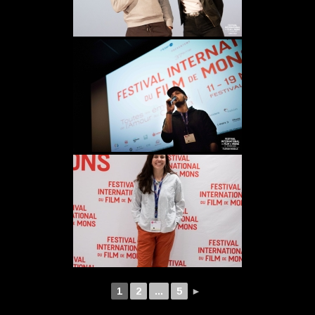
1
2
...
5
►