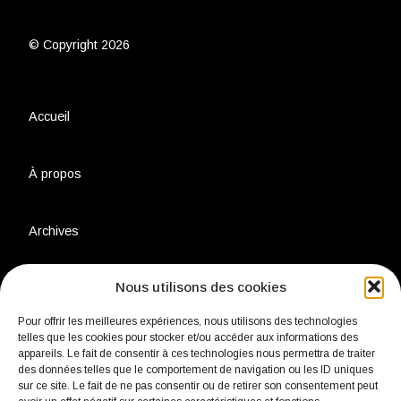
© Copyright 2026
Accueil
À propos
Archives
Nous utilisons des cookies
Charte environnementale
Pour offrir les meilleures expériences, nous utilisons des technologies
telles que les cookies pour stocker et/ou accéder aux informations des
Politique de confidentialité
appareils. Le fait de consentir à ces technologies nous permettra de traiter
des données telles que le comportement de navigation ou les ID uniques
sur ce site. Le fait de ne pas consentir ou de retirer son consentement peut