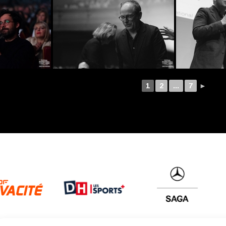
1
2
...
7
►