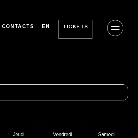
CONTACTS
EN
TICKETS
J
eudi
V
endredi
S
amedi