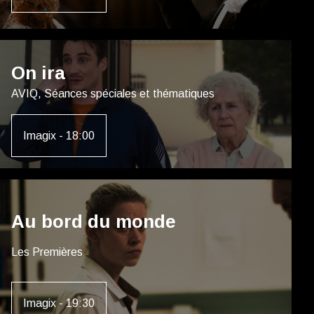
On ira
AVIQ, Séances spéciales et thématiques
Imagix - 18:00
Au bord du monde
Les Premières
Imagix - 19:30