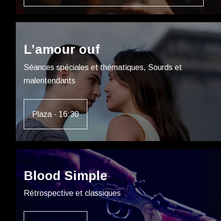
L’amour ouf
Séances spéciales et thématiques, Sourds et
malentendants
Plaza - 16:30
Blood Simple
Rétrospective et classiques