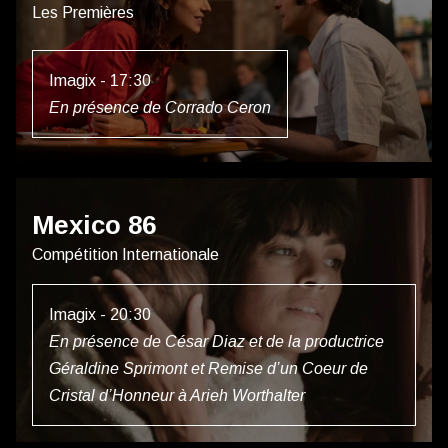
Les Premières
Imagix - 17:30
En présence de Corrado Ceron
Mexico 86
Compétition Internationale
Imagix - 20:30
En présence de César Diaz et de la productrice
Géraldine Sprimont et Remise d’un Coeur de
Cristal d’Honneur à Arieh Worthalter