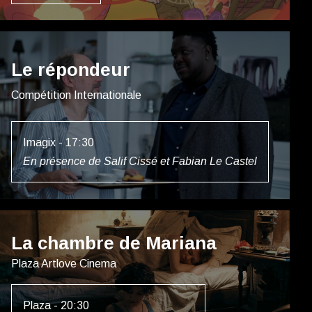
Le répondeur
Compétition Internationale
Imagix - 17:30
En présence de Salif Cissé et Fabian Le Castel
La chambre de Mariana
Plaza Artlove Cinema
Plaza - 20:30