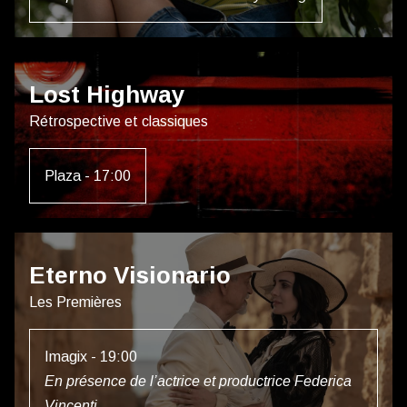
Lost Highway
Rétrospective et classiques
Plaza - 17:00
Eterno Visionario
Les Premières
Imagix - 19:00
En présence de l’actrice et productrice Federica
Vincenti