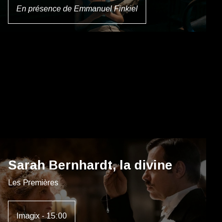
En présence de Emmanuel Finkiel
Sarah Bernhardt, la divine
Les Premières
Imagix - 15:00