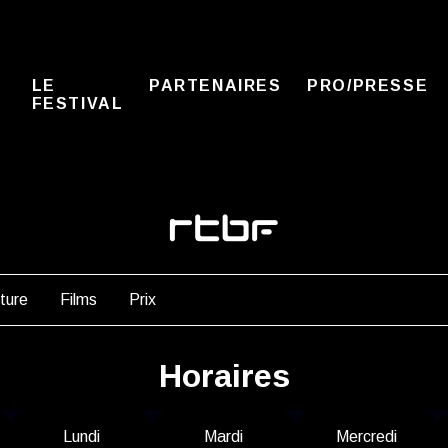
LE
PARTENAIRES
PRO/PRESSE
FESTIVAL
ture
Films
Prix
Horaires
L
undi
M
ardi
M
ercredi