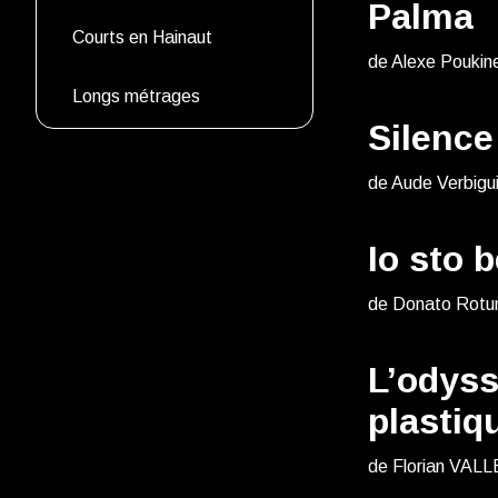
Palma
Courts en Hainaut
de Alexe Poukine
Longs métrages
Silence 
de Aude Verbigu
Io sto 
de Donato Rotun
L’odyss
plastiq
de Florian VALL