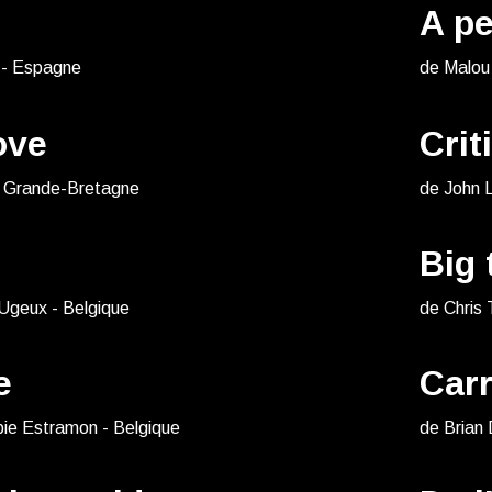
A pe
 - Espagne
de Malou
ove
Crit
- Grande-Bretagne
de John 
Big
Ugeux - Belgique
de Chris 
e
Carr
bie Estramon - Belgique
de Brian