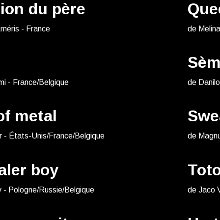
ion du père
Que
méris - France
de Melin
Sèm
mi - France/Belgique
de Danilo
f metal
Swe
 - États-Unis/France/Belgique
de Magnu
aler boy
Toto
v - Pologne/Russie/Belgique
de Jaco 