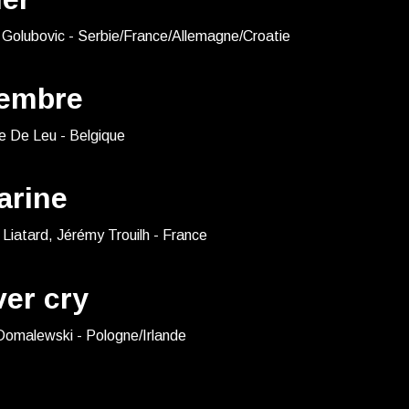
 Golubovic - Serbie/France/Allemagne/Croatie
embre
e De Leu - Belgique
arine
Liatard, Jérémy Trouilh - France
ver cry
Domalewski - Pologne/Irlande