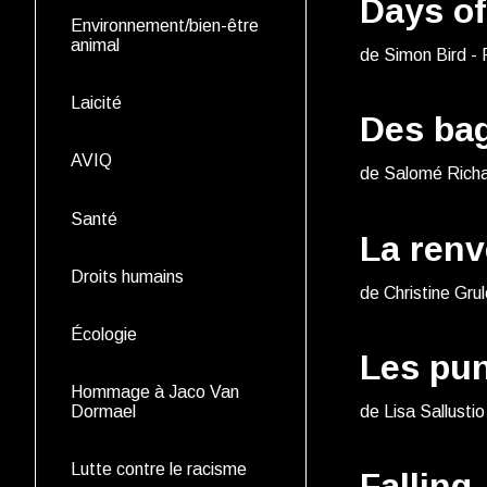
Days o
Environnement/bien-être
animal
de Simon Bird -
Laicité
Des bag
AVIQ
de Salomé Richa
Santé
La renv
Droits humains
de Christine Grul
Écologie
Les pu
Hommage à Jaco Van
de Lisa Sallustio
Dormael
Lutte contre le racisme
Falling