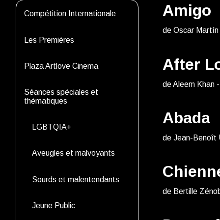
Amigo
Compétition Internationale
de Oscar Martín
Les Premières
After L
Plaza Artlove Cinema
de Aleem Khan 
Séances spéciales et
thématiques
Abada
LGBTQIA+
de Jean-Benoît 
Aveugles et malvoyants
Chienn
Sourds et malentendants
de Bertille Zéno
Jeune Public