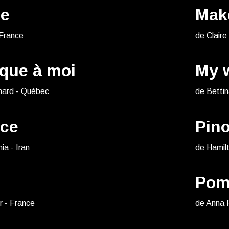
te
Mak
 France
de Clair
que à moi
My 
hard - Québec
de Bettin
ice
Pin
a - Iran
de Hamil
Pom
r - France
de Anna 