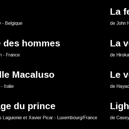
La 
 - Belgique
de John 
re des hommes
La v
n - France
de Hirok
lle Macaluso
Le v
 Italie
de Hayao
ge du prince
Ligh
s Laguionie et Xavier Picar - Luxembourg/France
de Casey 