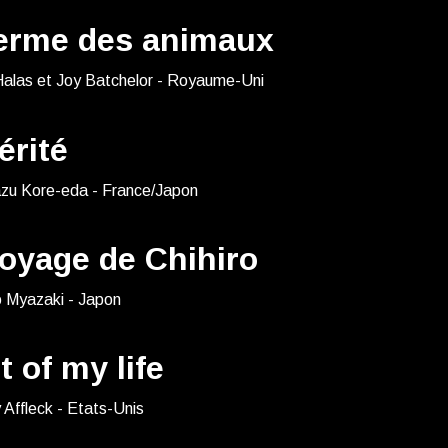
ferme des animaux
Halas et Joy Batchelor - Royaume-Uni
érité
azu Kore-eda - France/Japon
oyage de Chihiro
 Myazaki - Japon
t of my life
Affleck - Etats-Unis