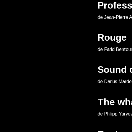
Profess
de Jean-Pierre A
Rouge
de Farid Bentou
Sound o
de Darius Marder
The wh
de Philipp Yurye