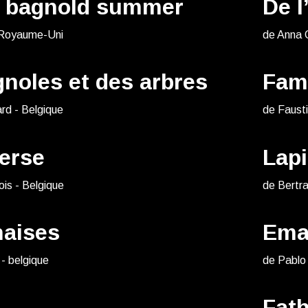
f bagnold summer
De l
 Royaume-Uni
de Anna 
noles et des arbres
Fami
rd - Belgique
de Fausti
erse
Lap
ois - Belgique
de Bertra
naises
Em
 - belgique
de Pablo L
Fat