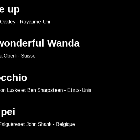
e up
e Oakley - Royaume-Uni
wonderful Wanda
a Oberli - Suisse
occhio
ton Luske et Ben Sharpsteen - Etats-Unis
pei
Falguèreset John Shank - Belgique