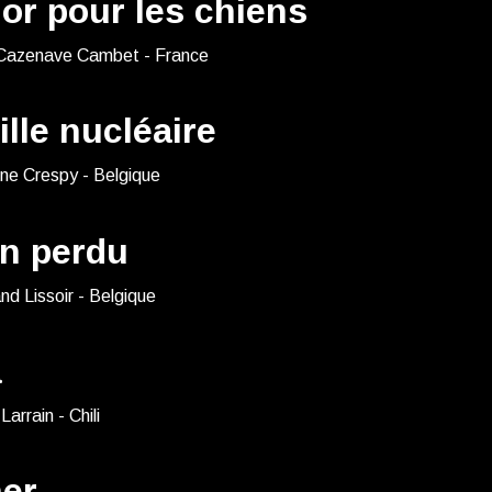
’or pour les chiens
Cazenave Cambet - France
lle nucléaire
ne Crespy - Belgique
in perdu
nd Lissoir - Belgique
a
arrain - Chili
her