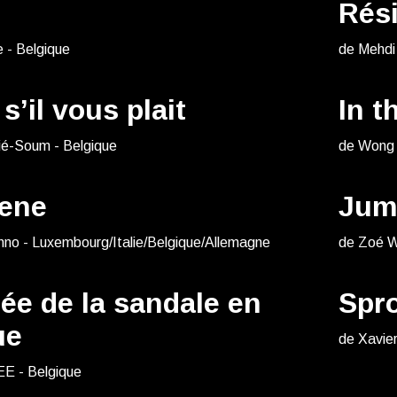
Rés
 - Belgique
de Mehdi
s’il vous plait
In t
ié-Soum - Belgique
de Wong 
bene
Jum
no - Luxembourg/Italie/Belgique/Allemagne
de Zoé W
ée de la sandale en
Spr
ue
de Xavier
EE - Belgique