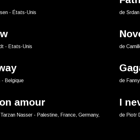
sen - États-Unis
de Srdan
ow
Nov
dt - Etats-Unis
de Camill
way
Gag
 - Belgique
de Fanny 
on amour
I ne
 Tarzan Nasser - Palestine, France, Germany,
de Piotr 