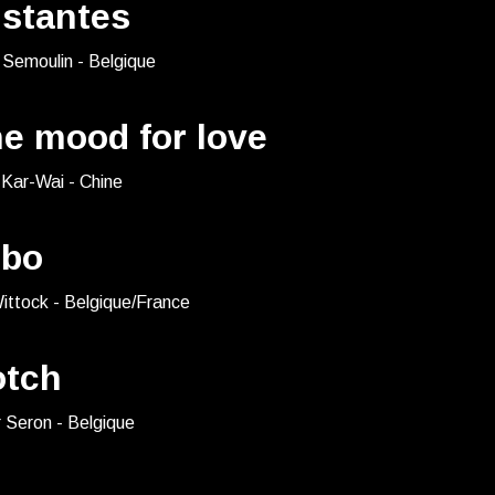
istantes
 Semoulin - Belgique
he mood for love
Kar-Wai - Chine
bo
ittock - Belgique/France
otch
 Seron - Belgique